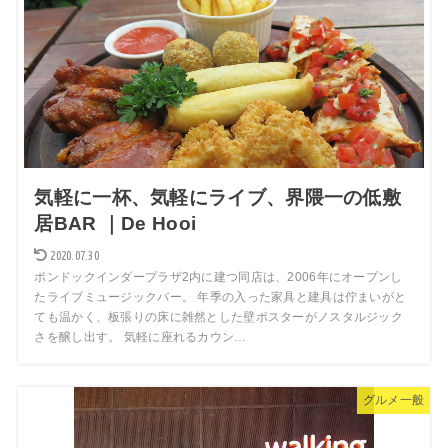
気軽に一杯、気軽にライブ、界隈一の低敷
居BAR ｜De Hooi
2020.07.30
ポンドックインダープラザ2内に建つ同店は、2006年にオープンし
たライブミュージックバー。 年季の入った家具と建具は佇まいがと
ても温かく、板張りの床に雑然とした壁ポスターがノスタルジック
さを醸し出す。 気軽に座れるカウン…
グルメ一般