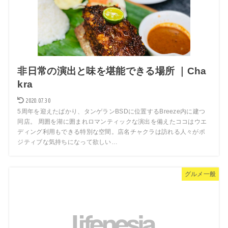
非日常の演出と味を堪能できる場所 ｜Cha
kra
2020.07.30
5周年を迎えたばかり、タンゲランBSDに位置するBreeze内に建つ
同店。 周囲を湖に囲まれロマンティックな演出を備えたココはウエ
ディング利用もできる特別な空間。店名チャクラは訪れる人々がポ
ジティブな気持ちになって欲しい…
グルメ一般