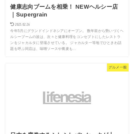
健康志向ブームを相乗！ NEWヘルシー店
｜Supergrain
2025.02.26
今年5月にグランドインドネシアにオープン。 数年前から勢いづくヘ
ルシーブームの波は、次々と健康料理をコンセプトにしたレストラ
ンをジャカルタに登場させている。 ジャカルタ一等地でひときわ話
題を呼ぶ同店は、味噌ソースや蕎麦も…
グルメ一般