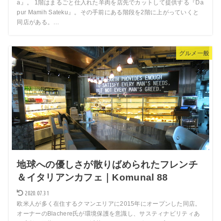
a』。 1階はまるごと仕入れた羊肉を店先でカットして提供する『Da
pur Mamih Sateku』。その手前にある階段を2階に上がっていくと
同店がある。…
グルメ一般
地球への優しさが散りばめられたフレンチ
＆イタリアンカフェ｜Komunal 88
2020.07.31
欧米人が多く在住するクマンエリアに2015年にオープンした同店。
オーナーのBlachere氏が環境保護を意識し、サスティナビリティあ