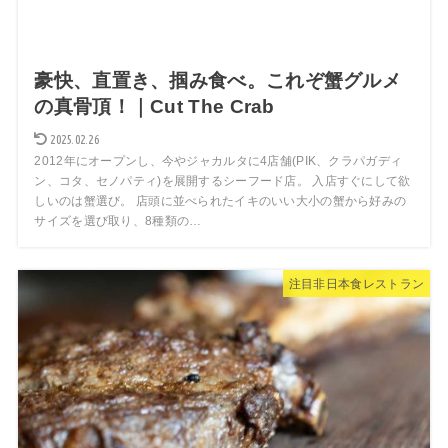
豪快、直置き、掴み食べ。これぞ蟹グルメ
の真骨頂！｜Cut The Crab
2025.02.26
2012年にオープンし、今やジャカルタに4店舗(PIK、クラパガディ
ン、コタ、セノパティ)を展開するシーフード店。 入店すぐにして欲
しいのは蟹選び。 店頭に並べられたイキのいい大小の蟹から好みの
サイズを選び取り、8種類の…
注目非日本食レストラン