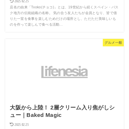
2025.02.25
店名の由来「Txoko(チョコ)」とは、19世紀から続くスペイン・バス
ク地方の伝統組織の名称。 気の合う友人たちが会員となり、皆で借
りた一室を食事を楽しむためだけの場所とし、ただただ美味しいも
のを作って楽しんで食べる活動…
グルメ一般
大阪から上陸！ 2層クリーム入り焦がしシ
ュー｜Baked Magic
2025.02.25