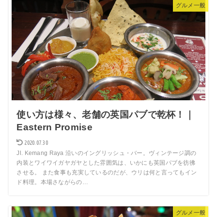
グルメ一般
使い方は様々、老舗の英国パブで乾杯！｜
Eastern Promise
2020.07.30
Jl. Kemang Raya 沿いのイングリッシュ・バー。ヴィンテージ調の
内装とワイワイガヤガヤとした雰囲気は、いかにも英国パブを彷彿
させる。 また食事も充実しているのだが、ウリは何と言ってもイン
ド料理。本場さながらの…
グルメ一般