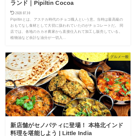
ランド｜Pipiltin Cocoa
2020.07.30
Pipiltinとは、アステカ時代のチョコ職人という意。当時は最高級の
おもてなし食材として大切に扱われていたのがチョコレートだ。 同
店では、各地のカカオ農家から直接仕入れて加工し販売している。
植物油など余計な油分が一切入…
グルメ一般
新店舗がセノパティに登場！ 本格北インド
料理を堪能しよう | Little India