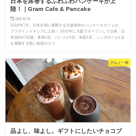
日本を席巻するふわふわパンケーキが上
陸！｜Gram Cafe & Pancake
2025.02.26
2019年7月、日本全国に展開する大阪発祥のパンケーキカフェが、
プラザインドネシアに上陸！ 2015年に大阪でオープンして以来、日
本国内47店舗、香港2店、バンコク3店、米国1店、シンガポール1店
を展開する勢い抜群のカフ…
グルメ一般
品よし、味よし。ギフトにしたいチョコブ