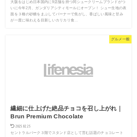
大阪をはじめ日本国内に9店舗を持つ同シュークリームブランドがつ
いに今年2月、ガンダリアシティモールにオープン！ シュー生地の表
面を３種の砂糖をまぶしてバーナーで焦がし、香ばしい風味と甘み
が一度に味わえる目新しいカリカリ食…
グルメ一般
繊細に仕上げた絶品チョコを召し上がれ｜
Brun Premium Chocolate
2025.02.25
セントラルパーク３階でスタンド店として営む話題のチョコレート