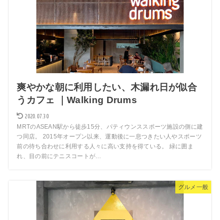
爽やかな朝に利用したい、木漏れ日が似合
うカフェ ｜Walking Drums
2020.07.30
MRTのASEAN駅から徒歩15分、パティウンススポーツ施設の側に建
つ同店。 2015年オープン以来、運動後に一息つきたい人やスポーツ
前の待ち合わせに利用する人々に高い支持を得ている。 緑に囲ま
れ、目の前にテニスコートが…
グルメ一般