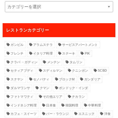
レストランカテゴリー
ガンビル
アラムステラ
サービスアパートメント
フレンチ
イタリア料理
ステーキ
PIK
クラパ ・ガディン
メンテン
タムリン
セティアブディ
スディルマン
クニンガン
SCBD
スナヤン
セノパティ
ブロックM
ガンダリア
ダルマワンサ
クマン
ポンドック・インダ
ファトマワティ
その他エリア
チカラン
インドネシア料理
日本食
韓国料理
中華料理
カフェ・スイーツ
バー・ラウンジ
エスニック
洋食