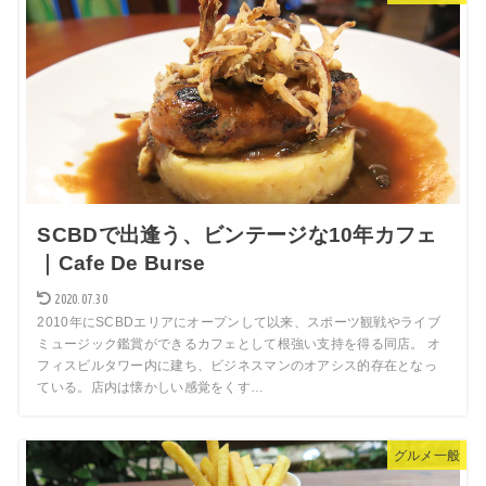
SCBDで出逢う、ビンテージな10年カフェ
｜Cafe De Burse
2020.07.30
2010年にSCBDエリアにオープンして以来、スポーツ観戦やライブ
ミュージック鑑賞ができるカフェとして根強い支持を得る同店。 オ
フィスビルタワー内に建ち、ビジネスマンのオアシス的存在となっ
ている。店内は懐かしい感覚をくす…
グルメ一般