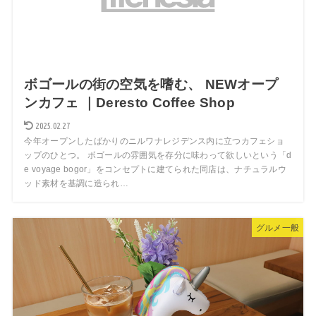
ボゴールの街の空気を嗜む、 NEWオープ
ンカフェ ｜Deresto Coffee Shop
2025.02.27
今年オープンしたばかりのニルワナレジデンス内に立つカフェショ
ップのひとつ。 ボゴールの雰囲気を存分に味わって欲しいという「d
e voyage bogor」をコンセプトに建てられた同店は、ナチュラルウ
ッド素材を基調に造られ…
グルメ一般