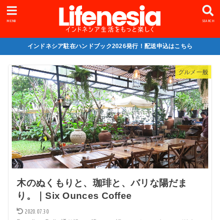
MENU
SEARCH
インドネシア駐在ハンドブック2026発行！配送申込はこちら
グルメ一般
木のぬくもりと、珈琲と、バリな陽だま
り。｜Six Ounces Coffee
2020.07.30