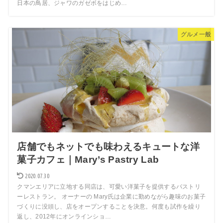
日本の鳥居、ジャワのガゼボをはじめ…
グルメ一般
店舗でもネットでも味わえるキュートな洋
菓子カフェ｜Mary’s Pastry Lab
2020.07.30
クマンエリアに立地する同店は、可愛い洋菓子を提供するパストリ
ーレストラン。 オーナーの Mary氏は企業に勤めながら趣味のお菓子
づくりに没頭し、店をオープンすることを決意。何度も試作を繰り
返し、2012年にオンラインショ…