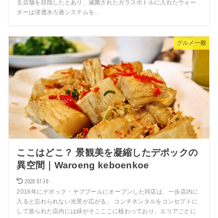
る店舗を目指したとあり、滅菌されたガラスボトルに入れたウォー
ターは浸透水ろ過システムを…
グルメ一般
ここはどこ？ 景観美を凝縮したデポックの
異空間｜Waroeng keboenkoe
2020.07.30
2016年にデポック・チブブールにオープンした同店は、一歩店内に
入ると忘れられない光景が広がる。 コンチネンタルをコンセプトに
して造られた店内には緑がそこここに植わっており、エリアごとに