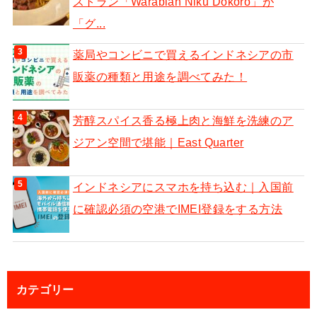
ストラン「Warabian Niku Dokoro」が
「グ...
薬局やコンビニで買えるインドネシアの市
販薬の種類と用途を調べてみた！
芳醇スパイス香る極上肉と海鮮を洗練のア
ジアン空間で堪能｜East Quarter
インドネシアにスマホを持ち込む｜入国前
に確認必須の空港でIMEI登録をする方法
カテゴリー