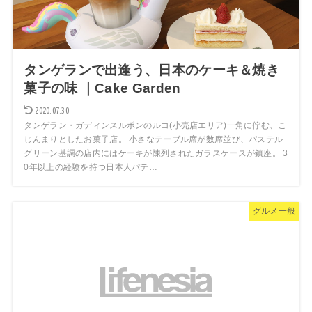
タンゲランで出逢う、日本のケーキ＆焼き
菓子の味 ｜Cake Garden
2020.07.30
タンゲラン・ガディンスルポンのルコ(小売店エリア)一角に佇む、こ
じんまりとしたお菓子店。 小さなテーブル席が数席並び、パステル
グリーン基調の店内にはケーキが陳列されたガラスケースが鎮座。 3
0年以上の経験を持つ日本人パテ…
グルメ一般