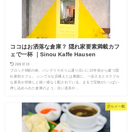
ココはお洒落な倉庫？ 隠れ家要素満載カフ
ェで一杯 ｜Sinou Kaffe Hausen
2020.07.30
ブロックM駅の南、パングリマポリム通り沿いに10年前から建つ隠
れ家的カフェ。 シンプルな店構えとは裏腹に、一歩入るとカラフル
な家具が所狭しと統一感なく配されている。まるで宝物がいっぱい
押し込められた倉庫のよう。古い道具や…
グルメ一般