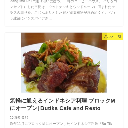
Panglima Polim通り沿いに建つ、一軒のコーヒーハウス。 バリをコ
ンセプトにした空間は、ウッドデッキとウッドルーフに囲まれたテ
ラスの周りを、こじんまりとした庭と観葉植物が埋め尽くす。 ヴィ
ラ建築にインスパイアさ…
グルメ一般
気軽に通えるインドネシア料理 ブロックM
にオープン| Butika Cafe and Resto
2020.07.30
昨年11月にブロックＭにオープンしたインドネシア料理『Bu Tik