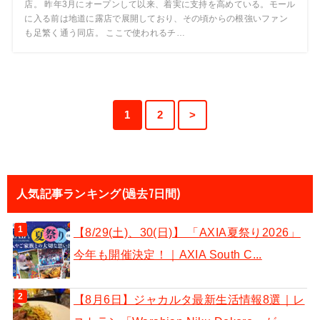
店。 昨年3月にオープンして以来、着実に支持を高めている。モール
に入る前は地道に露店で展開しており、その頃からの根強いファン
も足繁く通う同店。 ここで使われるチ…
1
2
>
人気記事ランキング(過去7日間)
【8/29(土)、30(日)】 「AXIA夏祭り2026」
今年も開催決定！｜AXIA South C...
【8月6日】ジャカルタ最新生活情報8選｜レ