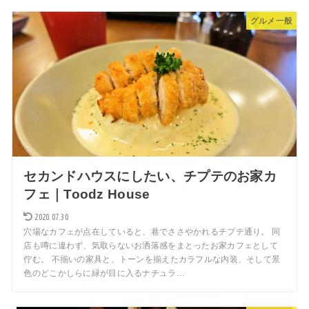
グルメ一般
セカンドハウスにしたい、チプテのお家カ
フェ｜Toodz House
2020.07.30
穴場なカフェが点在していると、巷でささやかれるチプテ通り。 同
店も噂に違わず、気取らないお洒落感をまとったお家カフェとして
佇む。 不揃いの家具と、トーンを揃えたカラフルな内装、そして景
色のどこかしらに緑が目に入るナチュラ…