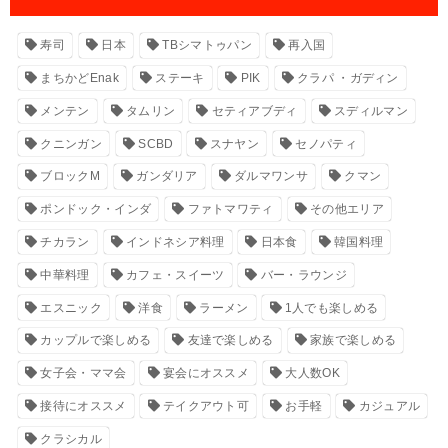
寿司
日本
TBシマトゥパン
再入国
まちかどEnak
ステーキ
PIK
クラパ ・ガディン
メンテン
タムリン
セティアブディ
スディルマン
クニンガン
SCBD
スナヤン
セノパティ
ブロックM
ガンダリア
ダルマワンサ
クマン
ポンドック・インダ
ファトマワティ
その他エリア
チカラン
インドネシア料理
日本食
韓国料理
中華料理
カフェ・スイーツ
バー・ラウンジ
エスニック
洋食
ラーメン
1人でも楽しめる
カップルで楽しめる
友達で楽しめる
家族で楽しめる
女子会・ママ会
宴会にオススメ
大人数OK
接待にオススメ
テイクアウト可
お手軽
カジュアル
クラシカル