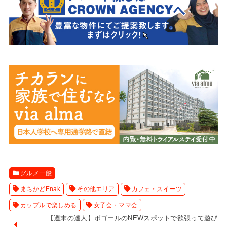
グルメ一般
まちかどEnak
その他エリア
カフェ・スイーツ
カップルで楽しめる
女子会・ママ会
【週末の達人】ボゴールのNEWスポットで欲張って遊び