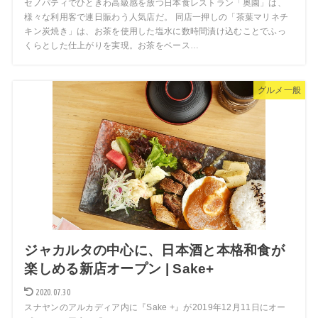
セノパティでひときわ高級感を放つ日本食レストラン「奥園」は、
様々な利用客で連日賑わう人気店だ。 同店一押しの「茶葉マリネチ
キン炭焼き」は、お茶を使用した塩水に数時間漬け込むことでふっ
くらとした仕上がりを実現。お茶をベース…
グルメ一般
ジャカルタの中心に、日本酒と本格和食が
楽しめる新店オープン | Sake+
2020.07.30
スナヤンのアルカディア内に『Sake +』が2019年12月11日にオー