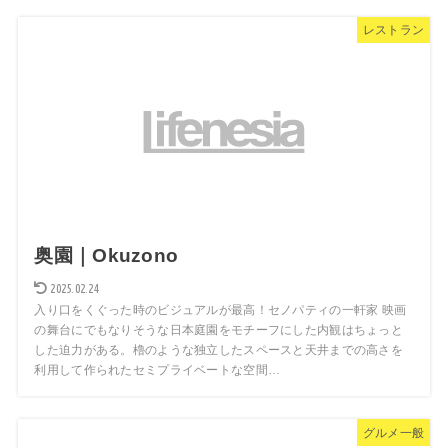
レストラン
奥園｜Okuzono
2025.02.24
入り口をくぐった時のビジュアルが最高！セノパティの一軒家 映画
の舞台にでもなりそうな日本庭園をモチーフにした内観はちょっと
した迫力がある。櫓のような独立したスペースと天井までの高さを
利用して作られたセミプライベートな空間…
グルメ一般