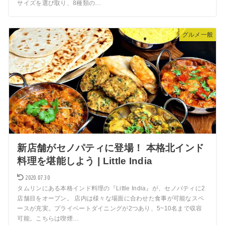
サイズを選び取り、8種類の…
グルメ一般
新店舗がセノパティに登場！ 本格北インド
料理を堪能しよう | Little India
2020.07.30
タムリンにある本格インド料理の『Little India』が、セノパティに2
店舗目をオープン。 店内は様々な場面に合わせた食事が可能なスペ
ースが充実。プライベートダイニングが2つあり、5~10名まで収容
可能。こちらは喫煙…