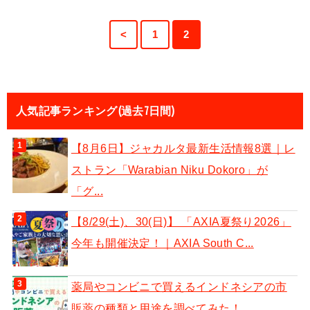
<
1
2
人気記事ランキング(過去7日間)
【8月6日】ジャカルタ最新生活情報8選｜レ
ストラン「Warabian Niku Dokoro」が
「グ...
【8/29(土)、30(日)】 「AXIA夏祭り2026」
今年も開催決定！｜AXIA South C...
薬局やコンビニで買えるインドネシアの市
販薬の種類と用途を調べてみた！