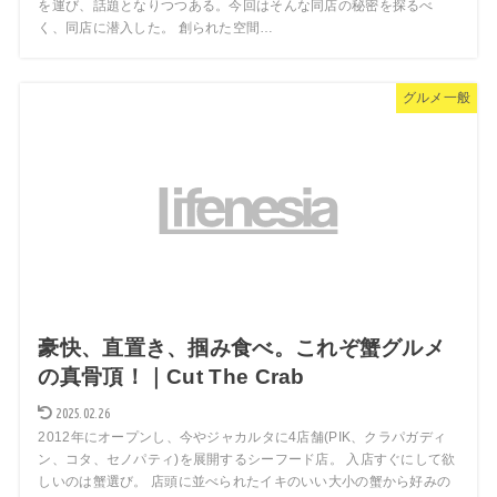
を運び、話題となりつつある。今回はそんな同店の秘密を探るべ
く、同店に潜入した。 創られた空間…
グルメ一般
豪快、直置き、掴み食べ。これぞ蟹グルメ
の真骨頂！｜Cut The Crab
2025.02.26
2012年にオープンし、今やジャカルタに4店舗(PIK、クラパガディ
ン、コタ、セノパティ)を展開するシーフード店。 入店すぐにして欲
しいのは蟹選び。 店頭に並べられたイキのいい大小の蟹から好みの