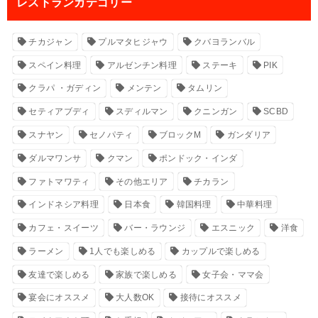
レストランカテゴリー
チカジャン
プルマタヒジャウ
クバヨランバル
スペイン料理
アルゼンチン料理
ステーキ
PIK
クラパ ・ガディン
メンテン
タムリン
セティアブディ
スディルマン
クニンガン
SCBD
スナヤン
セノパティ
ブロックM
ガンダリア
ダルマワンサ
クマン
ポンドック・インダ
ファトマワティ
その他エリア
チカラン
インドネシア料理
日本食
韓国料理
中華料理
カフェ・スイーツ
バー・ラウンジ
エスニック
洋食
ラーメン
1人でも楽しめる
カップルで楽しめる
友達で楽しめる
家族で楽しめる
女子会・ママ会
宴会にオススメ
大人数OK
接待にオススメ