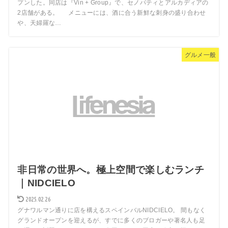
プンした。同店は『Vin + Group』で、セノパティとアルカディアの
2店舗がある。 メニューには、酒に合う新鮮な刺身の盛り合わせ
や、天婦羅な…
グルメ一般
非日常の世界へ。極上空間で楽しむランチ
｜NIDCIELO
2025.02.26
グナワルマン通りに店を構えるスペインバルNIDCIELO。 間もなく
グランドオープンを迎えるが、すでに多くのブロガーや著名人も足