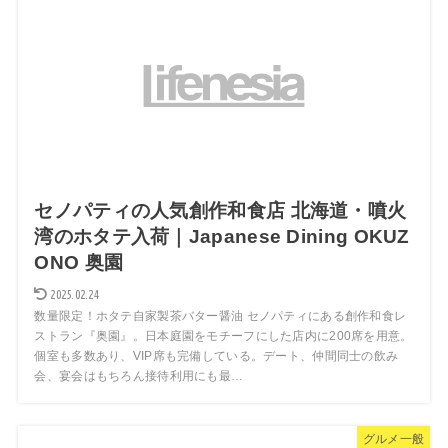
セノパティの人気創作和食店 北海道・噴火
湾のホタテ入荷｜Japanese Dining OKUZ
ONO 奥園
2025.02.24
数量限定！ホタテ自家製茶バター醤油 セノパティにある創作和食レ
ストラン『奥園』。日本庭園をモチーフにした店内に200席を用意。
個室も多数あり、VIP席も完備している。デート、仲間同士の飲み
会、宴会はもちろん接待利用にも最…
グルメ一般