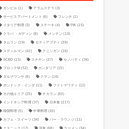
ガンビル
(1)
アラムステラ
(3)
サービスアパートメント
(6)
フレンチ
(1)
イタリア料理
(3)
ステーキ
(4)
PIK
(15)
クラパ ・ガディン
(6)
メンテン
(13)
タムリン
(19)
セティアブディ
(39)
スディルマン
(42)
クニンガン
(16)
SCBD
(15)
スナヤン
(37)
セノパティ
(34)
ブロックM
(52)
ガンダリア
(15)
ダルマワンサ
(6)
クマン
(16)
ポンドック・インダ
(11)
ファトマワティ
(12)
その他エリア
(25)
チカラン
(63)
インドネシア料理
(37)
日本食
(217)
韓国料理
(5)
中華料理
(16)
カフェ・スイーツ
(34)
バー・ラウンジ
(11)
エスニック
(17)
洋食
(68)
ラーメン
(34)