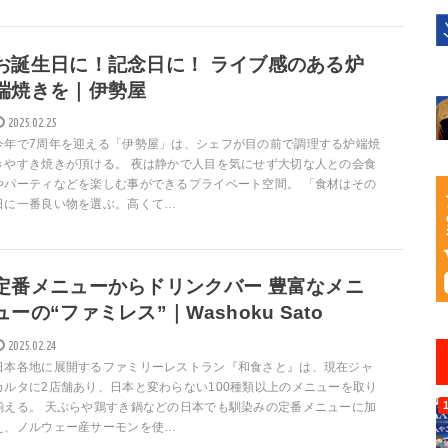
お誕生日に！記念日に！ ライブ感のある炉
端焼きを｜伊勢屋
2025.02.25
今年で7周年を迎える「伊勢屋」は、シェフが目の前で調理する炉端焼
きやすき焼きが頂ける。 夜は静かで人目を気にせず大切な人との会食
やパーティなどを楽しむ事ができるプライベート空間。 「食材はその
日に一番良い物を選ぶ。高くて…
定番メニューからドリンクバー 豊富なメニ
ューの“ファミレス”｜Washoku Sato
2025.02.24
日本各地に展開するファミリーレストラン『和食さと』は、現在ジャ
カルタに2店舗あり、日本と変わらない100種類以上のメニューを取り
揃える。 天ぷらや鶏すき鍋などの日本でも馴染みの定番メニューに加
え、ノルウェー産サーモンを使…