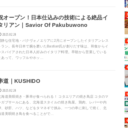
祝オープン！日本仕込みの技術による絶品イ
タリアン｜Savior Of Pakubuwono
2025.02.24
閑静な住宅地・パクヴォノエリアに2月にオープンしたイタリアンレス
トラン。長年日本で腕を磨いたBastian氏が創りだす味は、和食からイ
ンスパイアされた日本人好みのイタリア料理。早朝から営業している
とあって、ワッフルやホッ…
串道｜KUSHIDO
2025.02.24
北海道美唄焼き・豚串が食べられる！ コタエリアの焼き鳥店 コタのマ
ンガブサールにある、北海道スタイルの焼き鳥屋。鶏肉、レバーや内
卵、砂肝、ハツ、などをタマネギで挟み、一つの串に刺して焼く、北
海道美唄焼き鳥を食べることがで…