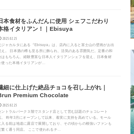
日本食材をふんだんに使用 シェフこだわり
本格イタリアン！｜Ebisuya
2025.02.25
北ジャカルタにある『Ebisuya』は、店内に入ると富士山の壁画がお出
迎え。 日本酒の樽も至る所に飾られ、活気のある雰囲気だ。定番の和
食はもちろん、経験豊富な日本人イタリアンシェフを迎え、日本食材
を使った本格イタリアンが…
繊細に仕上げた絶品チョコを召し上がれ｜
Brun Premium Chocolate
2025.02.25
セントラルパーク３階でスタンド店として営む話題のチョコレート
店。 昨年3月にオープンして以来、着実に支持を高めている。モール
に入る前は地道に露店で展開しており、その頃からの根強いファンも
足繁く通う同店。 ここで使われるチ…