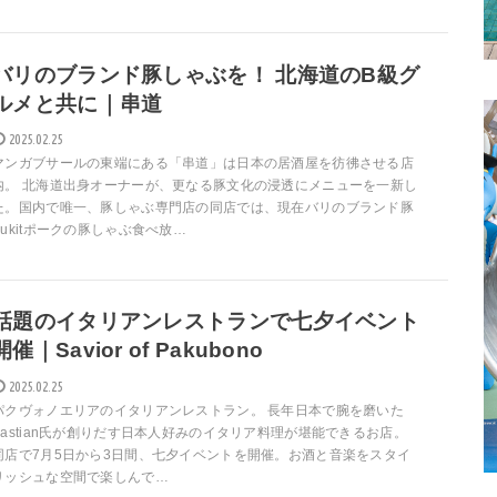
バリのブランド豚しゃぶを！ 北海道のB級グ
ルメと共に｜串道
2025.02.25
マンガブサールの東端にある「串道」は日本の居酒屋を彷彿させる店
内。 北海道出身オーナーが、更なる豚文化の浸透にメニューを一新し
た。国内で唯一、豚しゃぶ専門店の同店では、現在バリのブランド豚
Bukitポークの豚しゃぶ食べ放…
話題のイタリアンレストランで七夕イベント
開催｜Savior of Pakubono
2025.02.25
パクヴォノエリアのイタリアンレストラン。 長年日本で腕を磨いた
Bastian氏が創りだす日本人好みのイタリア料理が堪能できるお店。
同店で7月5日から3日間、七夕イベントを開催。お酒と音楽をスタイ
リッシュな空間で楽しんで…