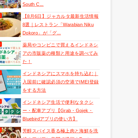
South C...
【8月6日】ジャカルタ最新生活情報
8選｜レストラン「Warabian Niku
Dokoro」が「グ...
薬局やコンビニで買えるインドネシ
アの市販薬の種類と用途を調べてみ
た！
インドネシアにスマホを持ち込む｜
入国前に確認必須の空港でIMEI登録
をする方法
インドネシア生活で便利なタクシ
ー・配車アプリ【Grab・Gojek・
Bluebirdアプリの使い方】
芳醇スパイス香る極上肉と海鮮を洗