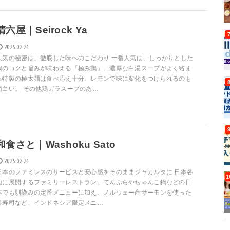
清六屋｜Seirock Ya
2025.02.24
人気の秘密は、徹底した味へのこだわり 一番人気は、しっかりとした
鶏のコクと旨みが味わえる「極み鶏」。濃厚な白湯スープがよく絡ま
る特製の極太麺は食べ応え十分。レモンで味に変化をつけられるのも
面白い。 その他鶏ガラスープのあ…
和食さと｜Washoku Sato
2025.02.24
日本のファミレスのサービスと安心感をそのままジャカルタに 日本各
地に展開するファミリーレストラン。てんぷらやちゃんこ鍋などの日
本でも馴染みの定番メニューに加え、ノルウェー産サーモンを使った
巻寿司など、インドネシア限定メニ…