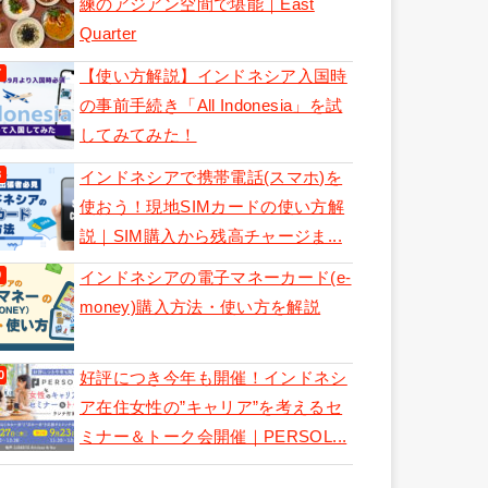
練のアジアン空間で堪能｜East
Quarter
【使い方解説】インドネシア入国時
の事前手続き「All Indonesia」を試
してみてみた！
インドネシアで携帯電話(スマホ)を
使おう！現地SIMカードの使い方解
説｜SIM購入から残高チャージま...
インドネシアの電子マネーカード(e-
money)購入方法・使い方を解説
好評につき今年も開催！インドネシ
ア在住女性の”キャリア”を考えるセ
ミナー＆トーク会開催｜PERSOL...