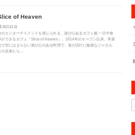
Slice of Heaven
2025.02.24
食のエンターテイメントを感じられる、遊び心あるカフェ飯 一日中食
事ができるカフェ『Slice of Heaven』。2014年のオープン以来、革新
的で型にはまらない遊び心のある料理で、食の流行に敏感なジャカル
タの若者たち…