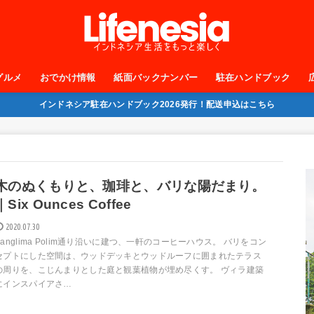
グルメ
おでかけ情報
紙面バックナンバー
駐在ハンドブック
インドネシア駐在ハンドブック2026発行！配送申込はこちら
木のぬくもりと、珈琲と、バリな陽だまり。
｜Six Ounces Coffee
2020.07.30
Panglima Polim通り沿いに建つ、一軒のコーヒーハウス。 バリをコン
セプトにした空間は、ウッドデッキとウッドルーフに囲まれたテラス
の周りを、こじんまりとした庭と観葉植物が埋め尽くす。 ヴィラ建築
にインスパイアさ…