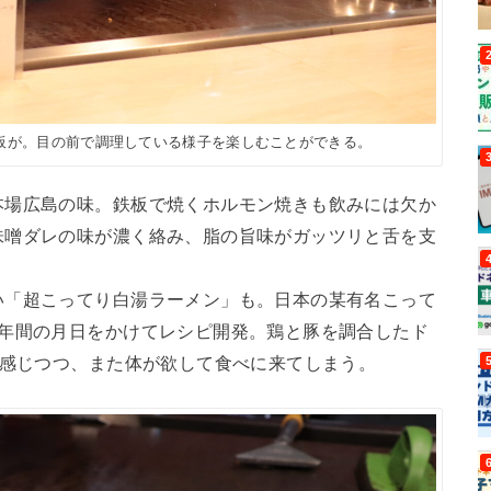
板が。目の前で調理している様子を楽しむことができる。
本場広島の味。鉄板で焼くホルモン焼きも飲みには欠か
味噌ダレの味が濃く絡み、脂の旨味がガッツリと舌を支
い「超こってり白湯ラーメン」も。日本の某有名こって
2年間の月日をかけてレシピ開発。鶏と豚を調合したド
を感じつつ、また体が欲して食べに来てしまう。