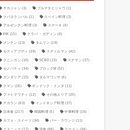
チカジャン
(3)
プルマタヒジャウ
(1)
クバヨランバル
(1)
スペイン料理
(3)
アルゼンチン料理
(3)
ステーキ
(4)
PIK
(15)
クラパ ・ガディン
(6)
メンテン
(13)
タムリン
(19)
セティアブディ
(39)
スディルマン
(42)
クニンガン
(16)
SCBD
(15)
スナヤン
(37)
セノパティ
(34)
ブロックM
(52)
ガンダリア
(15)
ダルマワンサ
(6)
クマン
(16)
ポンドック・インダ
(11)
ファトマワティ
(12)
その他エリア
(25)
チカラン
(63)
インドネシア料理
(37)
日本食
(217)
韓国料理
(5)
中華料理
(16)
カフェ・スイーツ
(34)
バー・ラウンジ
(11)
エスニック
(17)
洋食
(68)
ラーメン
(34)