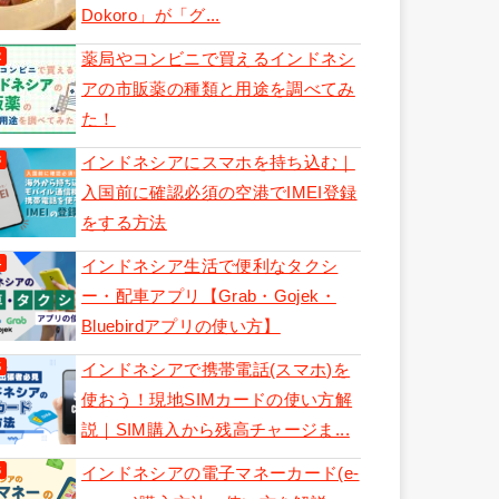
Dokoro」が「グ...
薬局やコンビニで買えるインドネシ
アの市販薬の種類と用途を調べてみ
た！
インドネシアにスマホを持ち込む｜
入国前に確認必須の空港でIMEI登録
をする方法
インドネシア生活で便利なタクシ
ー・配車アプリ【Grab・Gojek・
Bluebirdアプリの使い方】
インドネシアで携帯電話(スマホ)を
使おう！現地SIMカードの使い方解
説｜SIM購入から残高チャージま...
インドネシアの電子マネーカード(e-