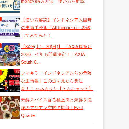
money)購入方法・使い方を解説
【使い方解説】インドネシア入国時
の事前手続き「All Indonesia」を試
してみてみた！
【8/29(土)、30(日)】 「AXIA夏祭り
2026」今年も開催決定！｜AXIA
South C...
フマキラーインドネシアからの危険
な虫情報｜この虫を見たら要注
意！！ ハネカクシ【トムキャット】
芳醇スパイス香る極上肉と海鮮を洗
練のアジアン空間で堪能｜East
Quarter