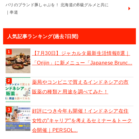
バリのブランド豚しゃぶを！ 北海道のB級グルメと共に
｜串道
人気記事ランキング(過去7日間)
【7月30日】ジャカルタ最新生活情報8選｜
「Orijin」に新メニュー「Japanese Brunc...
薬局やコンビニで買えるインドネシアの市
販薬の種類と用途を調べてみた！
好評につき今年も開催！インドネシア在住
女性の”キャリア”を考えるセミナー＆トーク
会開催｜PERSOL...