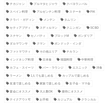
チカジャン
プルマタヒジャウ
クバヨランバル
スペイン料理
アルゼンチン料理
ステーキ
PIK
クラパ ・ガディン
メンテン
タムリン
セティアブディ
スディルマン
クニンガン
SCBD
スナヤン
セノパティ
ブロックM
ガンダリア
ダルマワンサ
クマン
ポンドック・インダ
ファトマワティ
その他エリア
チカラン
インドネシア料理
日本食
韓国料理
中華料理
カフェ・スイーツ
バー・ラウンジ
エスニック
洋食
ラーメン
1人でも楽しめる
カップルで楽しめる
友達で楽しめる
家族で楽しめる
女子会・ママ会
宴会にオススメ
大人数OK
接待にオススメ
テイクアウト可
お手軽
カジュアル
クラシカル