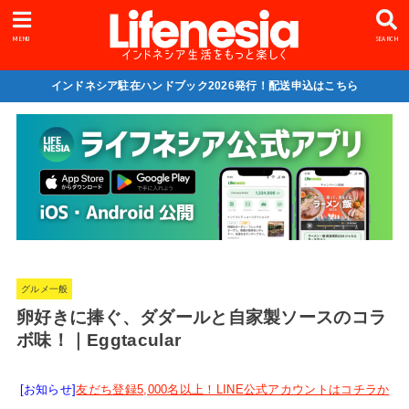
MENU
SEARCH
インドネシア駐在ハンドブック2026発行！配送申込はこちら
グルメ一般
卵好きに捧ぐ、ダダールと自家製ソースのコラ
ボ味！｜Eggtacular
[お知らせ]
友だち登録5,000名以上！LINE公式アカウントはコチラか