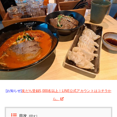
[お知らせ]
友だち登録5,000名以上！LINE公式アカウントはコチラか
ら。
目次
[
隠す
]