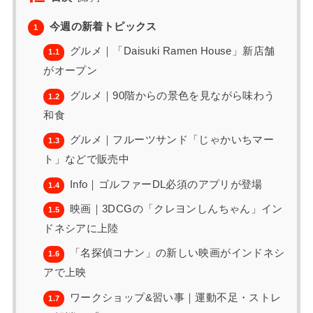
今週の新着トピックス
1
グルメ｜「Daisuki Ramen House」新店舗
1.1
がオープン
グルメ｜90階からの景色を見ながら味わう
1.2
和食
グルメ｜フルーツサンド「じゃかいちマー
1.3
ト」などで販売中
Info｜ゴルファーDL必須のアプリが登場
1.4
映画｜3DCGの「クレヨンしんちゃん」イン
1.5
ドネシアに上陸
「名探偵コナン」の新しい映画がインドネシ
1.6
アで上映
ワークショップ&習い事｜運動不足・ストレ
1.7