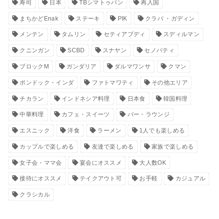
寿司
日本
TBシマトゥパン
再入国
まちかどEnak
ステーキ
PIK
クラパ ・ガディン
メンテン
タムリン
セティアブディ
スディルマン
クニンガン
SCBD
スナヤン
セノパティ
ブロックM
ガンダリア
ダルマワンサ
クマン
ポンドック・インダ
ファトマワティ
その他エリア
チカラン
インドネシア料理
日本食
韓国料理
中華料理
カフェ・スイーツ
バー・ラウンジ
エスニック
洋食
ラーメン
1人でも楽しめる
カップルで楽しめる
友達で楽しめる
家族で楽しめる
女子会・ママ会
宴会にオススメ
大人数OK
接待にオススメ
テイクアウト可
お手軽
カジュアル
クラシカル