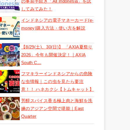
の事前手続き「All Indonesia」を試
してみてみた！
インドネシアの電子マネーカード(e-
money)購入方法・使い方を解説
【8/29(土)、30(日)】 「AXIA夏祭り
2026」今年も開催決定！｜AXIA
South C...
フマキラーインドネシアからの危険
な虫情報｜この虫を見たら要注
意！！ ハネカクシ【トムキャット】
芳醇スパイス香る極上肉と海鮮を洗
練のアジアン空間で堪能｜East
Quarter