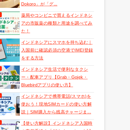
Dokoro」が「グ...
薬局やコンビニで買えるインドネシ
アの市販薬の種類と用途を調べてみ
た！
インドネシアにスマホを持ち込む｜
入国前に確認必須の空港でIMEI登録
をする方法
インドネシア生活で便利なタクシ
ー・配車アプリ【Grab・Gojek・
Bluebirdアプリの使い方】
インドネシアで携帯電話(スマホ)を
使おう！現地SIMカードの使い方解
説｜SIM購入から残高チャージま...
【使い方解説】インドネシア入国時