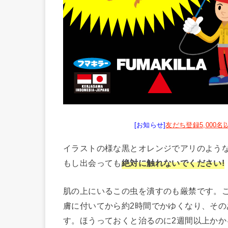
[お知らせ]
友だち登録5,000
イラストの様な黒とオレンジでアリのよう
もし出会っても
絶対に触れないでください!
肌の上にいるこの虫を潰すのも厳禁です。
膚に付いてから約2時間でかゆくなり、そ
す。ほうっておくと治るのに2週間以上か