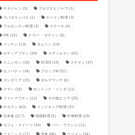
チカジャン
(3)
プルマタヒジャウ
(1)
クバヨランバル
(1)
スペイン料理
(3)
アルゼンチン料理
(3)
ステーキ
(4)
PIK
(15)
クラパ ・ガディン
(6)
メンテン
(13)
タムリン
(19)
セティアブディ
(39)
スディルマン
(42)
クニンガン
(16)
SCBD
(15)
スナヤン
(37)
セノパティ
(34)
ブロックM
(52)
ガンダリア
(15)
ダルマワンサ
(6)
クマン
(16)
ポンドック・インダ
(11)
ファトマワティ
(12)
その他エリア
(25)
チカラン
(63)
インドネシア料理
(37)
日本食
(217)
韓国料理
(5)
中華料理
(16)
カフェ・スイーツ
(34)
バー・ラウンジ
(11)
エスニック
(17)
洋食
(68)
ラーメン
(34)