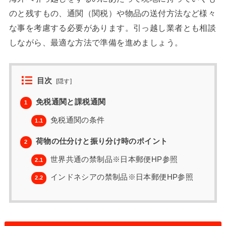
のと残すもの、通関（関税）や物品の送付方法など様々
な事を考慮する必要があります。引っ越し業者とも相談
しながら、最適な方法で準備を進めましょう。
目次
[
隠す
]
免税通関と課税通関
1
免税通関の条件
1.1
荷物の仕分けと振り分け時のポイント
2
世界共通の禁制品※日本郵便HP参照
2.1
インドネシアの禁制品※日本郵便HP参照
2.2