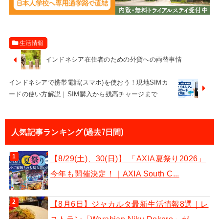
生活情報
インドネシア在住者のための外貨への両替事情
インドネシアで携帯電話(スマホ)を使おう！現地SIMカ
ードの使い方解説｜SIM購入から残高チャージまで
人気記事ランキング(過去7日間)
【8/29(土)、30(日)】 「AXIA夏祭り2026」
今年も開催決定！｜AXIA South C...
【8月6日】ジャカルタ最新生活情報8選｜レ