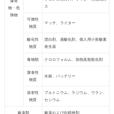
爆発
ス
物・危
険物
可燃性
マッチ、ライター
物質
酸化性
漂白剤、過酸化剤、個人用小形酸素
物質
発生器
毒物類
クロロフォルム、加熱蒸散殺虫剤
腐食性
水銀、バッテリー
物質
放射性
プルトニウム、ラジウム、ウラン、
物質
セシウム
麻薬類
麻薬および向精神剤