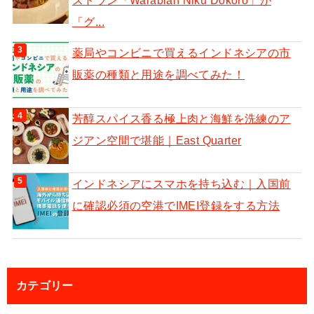
ストラン「Warabian Niku Dokoro」が
「グ...
薬局やコンビニで買えるインドネシアの市
販薬の種類と用途を調べてみた！
芳醇スパイス香る極上肉と海鮮を洗練のア
ジアン空間で堪能｜East Quarter
インドネシアにスマホを持ち込む｜入国前
に確認必須の空港でIMEI登録をする方法
カテゴリー