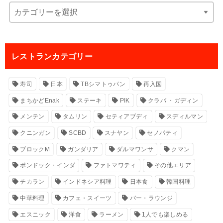
レストランカテゴリー
寿司
日本
TBシマトゥパン
再入国
まちかどEnak
ステーキ
PIK
クラパ ・ガディン
メンテン
タムリン
セティアブディ
スディルマン
クニンガン
SCBD
スナヤン
セノパティ
ブロックM
ガンダリア
ダルマワンサ
クマン
ポンドック・インダ
ファトマワティ
その他エリア
チカラン
インドネシア料理
日本食
韓国料理
中華料理
カフェ・スイーツ
バー・ラウンジ
エスニック
洋食
ラーメン
1人でも楽しめる