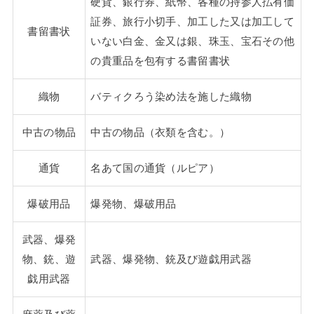
硬貨、銀行券、紙幣、各種の持参人払有価
証券、旅行小切手、加工した又は加工して
書留書状
いない白金、金又は銀、珠玉、宝石その他
の貴重品を包有する書留書状
織物
バティクろう染め法を施した織物
中古の物品
中古の物品（衣類を含む。）
通貨
名あて国の通貨（ルピア）
爆破用品
爆発物、爆破用品
武器、爆発
物、銃、遊
武器、爆発物、銃及び遊戯用武器
戯用武器