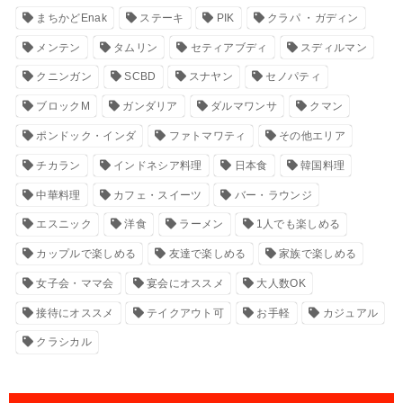
まちかどEnak
ステーキ
PIK
クラパ ・ガディン
メンテン
タムリン
セティアブディ
スディルマン
クニンガン
SCBD
スナヤン
セノパティ
ブロックM
ガンダリア
ダルマワンサ
クマン
ポンドック・インダ
ファトマワティ
その他エリア
チカラン
インドネシア料理
日本食
韓国料理
中華料理
カフェ・スイーツ
バー・ラウンジ
エスニック
洋食
ラーメン
1人でも楽しめる
カップルで楽しめる
友達で楽しめる
家族で楽しめる
女子会・ママ会
宴会にオススメ
大人数OK
接待にオススメ
テイクアウト可
お手軽
カジュアル
クラシカル