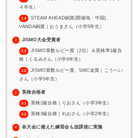
４年生）
STEAM AHEAD銅賞(開催地：中国)、
1.4
VANDA銅賞｜おうまさん（小学5年生）
JISMO大会受賞者
2
JISMO算数ルビー賞（2位）＆英検準1級合
2.1
格｜くるみさん（小学6年生）
JISMO算数ルビー賞、SMC金賞｜こうへい
2.2
さん（小学5年生）
英検合格者
3
英検2級合格｜りおさん（小学3年生）
3.1
英検3級合格｜れおさん（小学2年生）
3.2
各大会に備えた練習会も放課後に実施
4