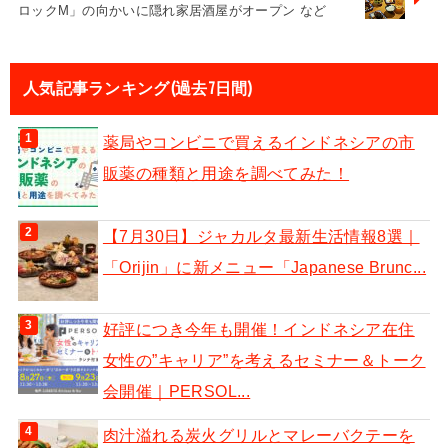
ロックM」の向かいに隠れ家居酒屋がオープン など
人気記事ランキング(過去7日間)
薬局やコンビニで買えるインドネシアの市
販薬の種類と用途を調べてみた！
【7月30日】ジャカルタ最新生活情報8選｜
「Orijin」に新メニュー「Japanese Brunc...
好評につき今年も開催！インドネシア在住
女性の”キャリア”を考えるセミナー＆トーク
会開催｜PERSOL...
肉汁溢れる炭火グリルとマレーバクテーを