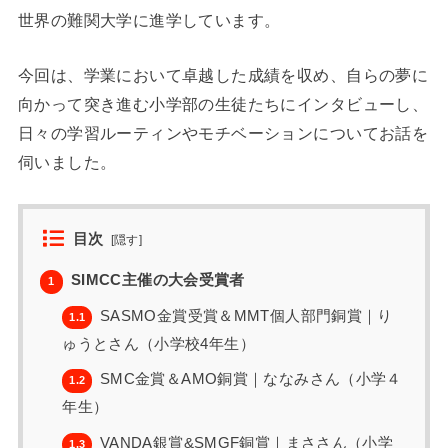
世界の難関大学に進学しています。
今回は、学業において卓越した成績を収め、自らの夢に
向かって突き進む小学部の生徒たちにインタビューし、
日々の学習ルーティンやモチベーションについてお話を
伺いました。
目次
[
隠す
]
SIMCC主催の大会受賞者
1
SASMO金賞受賞＆MMT個人部門銅賞｜り
1.1
ゅうとさん（小学校4年生）
SMC金賞＆AMO銅賞｜ななみさん（小学４
1.2
年生）
VANDA銀賞&SMGF銅賞｜まささん（小学
1.3