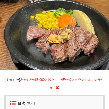
[お知らせ]
友だち登録5,000名以上！LINE公式アカウントはコチラか
ら。
目次
[
隠す
]