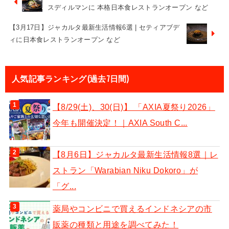
スディルマンに 本格日本食レストランオープン など
【3月17日】ジャカルタ最新生活情報6選 | セティアブデ
ィに日本食レストランオープン など
人気記事ランキング(過去7日間)
【8/29(土)、30(日)】 「AXIA夏祭り2026」
今年も開催決定！｜AXIA South C...
【8月6日】ジャカルタ最新生活情報8選｜レ
ストラン「Warabian Niku Dokoro」が
「グ...
薬局やコンビニで買えるインドネシアの市
販薬の種類と用途を調べてみた！