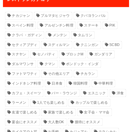
チカジャン
プルマタヒジャウ
クバヨランバル
スペイン料理
アルゼンチン料理
ステーキ
PIK
クラパ ・ガディン
メンテン
タムリン
セティアブディ
スディルマン
クニンガン
SCBD
スナヤン
セノパティ
ブロックM
ガンダリア
ダルマワンサ
クマン
ポンドック・インダ
ファトマワティ
その他エリア
チカラン
インドネシア料理
日本食
韓国料理
中華料理
カフェ・スイーツ
バー・ラウンジ
エスニック
洋食
ラーメン
1人でも楽しめる
カップルで楽しめる
友達で楽しめる
家族で楽しめる
女子会・ママ会
宴会にオススメ
大人数OK
接待にオススメ
テイクアウト可
お手軽
カジュアル
クラシカル