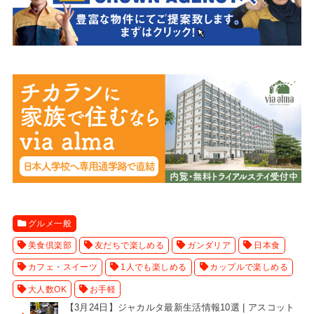
グルメ一般
美食倶楽部
友だちで楽しめる
ガンダリア
日本食
カフェ・スイーツ
1人でも楽しめる
カップルで楽しめる
大人数OK
お手軽
【3月24日】ジャカルタ最新生活情報10選 | アスコット