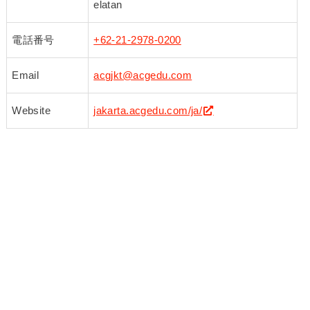
elatan
電話番号
+62-21-2978-0200
Email
acgjkt@acgedu.com
Website
jakarta.acgedu.com/ja/