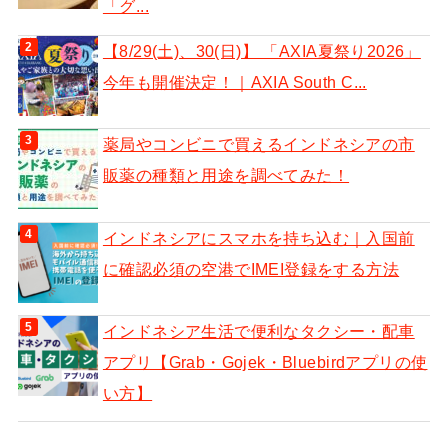
「グ...
【8/29(土)、30(日)】 「AXIA夏祭り2026」
今年も開催決定！｜AXIA South C...
薬局やコンビニで買えるインドネシアの市
販薬の種類と用途を調べてみた！
インドネシアにスマホを持ち込む｜入国前
に確認必須の空港でIMEI登録をする方法
インドネシア生活で便利なタクシー・配車
アプリ【Grab・Gojek・Bluebirdアプリの使
い方】