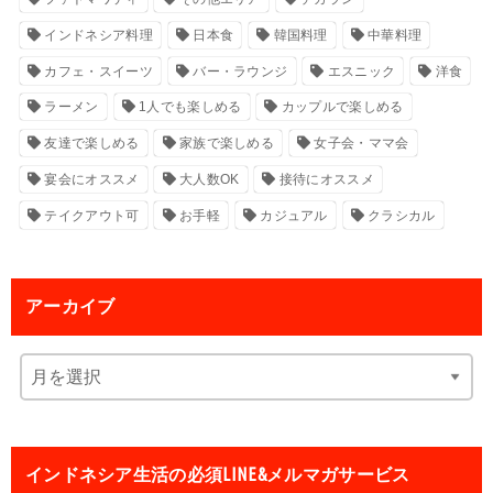
インドネシア料理
日本食
韓国料理
中華料理
カフェ・スイーツ
バー・ラウンジ
エスニック
洋食
ラーメン
1人でも楽しめる
カップルで楽しめる
友達で楽しめる
家族で楽しめる
女子会・ママ会
宴会にオススメ
大人数OK
接待にオススメ
テイクアウト可
お手軽
カジュアル
クラシカル
アーカイブ
インドネシア生活の必須LINE&メルマガサービス