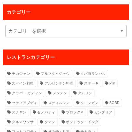
カテゴリー
レストランカテゴリー
チカジャン
プルマタヒジャウ
クバヨランバル
スペイン料理
アルゼンチン料理
ステーキ
PIK
クラパ ・ガディン
メンテン
タムリン
セティアブディ
スディルマン
クニンガン
SCBD
スナヤン
セノパティ
ブロックM
ガンダリア
ダルマワンサ
クマン
ポンドック・インダ
ファトマワティ
その他エリア
チカラン