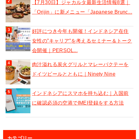
【7月30日】ジャカルタ最新生活情報8選｜
「Orijin」に新メニュー「Japanese Brunc...
好評につき今年も開催！インドネシア在住
女性の”キャリア”を考えるセミナー＆トーク
会開催｜PERSOL...
肉汁溢れる炭火グリルとマレーバクテーを
ドイツビールとともに｜Ninety Nine
インドネシアにスマホを持ち込む｜入国前
に確認必須の空港でIMEI登録をする方法
カテゴリー