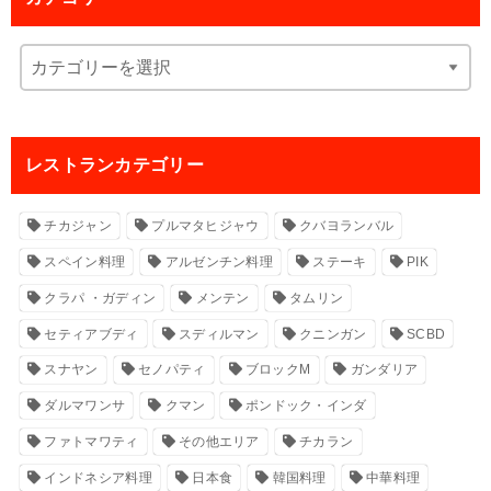
レストランカテゴリー
チカジャン
プルマタヒジャウ
クバヨランバル
スペイン料理
アルゼンチン料理
ステーキ
PIK
クラパ ・ガディン
メンテン
タムリン
セティアブディ
スディルマン
クニンガン
SCBD
スナヤン
セノパティ
ブロックM
ガンダリア
ダルマワンサ
クマン
ポンドック・インダ
ファトマワティ
その他エリア
チカラン
インドネシア料理
日本食
韓国料理
中華料理