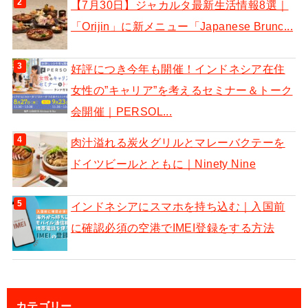
【7月30日】ジャカルタ最新生活情報8選｜
「Orijin」に新メニュー「Japanese Brunc...
好評につき今年も開催！インドネシア在住
女性の”キャリア”を考えるセミナー＆トーク
会開催｜PERSOL...
肉汁溢れる炭火グリルとマレーバクテーを
ドイツビールとともに｜Ninety Nine
インドネシアにスマホを持ち込む｜入国前
に確認必須の空港でIMEI登録をする方法
カテゴリー