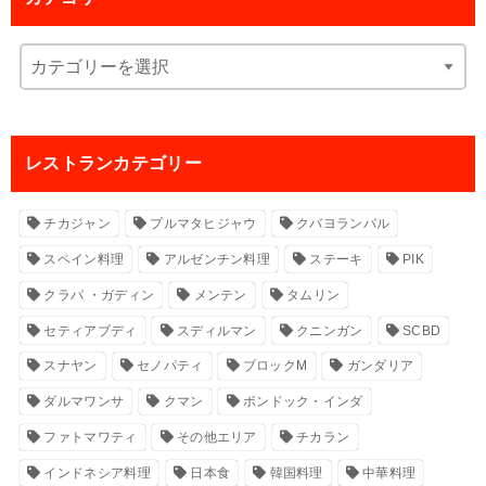
レストランカテゴリー
チカジャン
プルマタヒジャウ
クバヨランバル
スペイン料理
アルゼンチン料理
ステーキ
PIK
クラパ ・ガディン
メンテン
タムリン
セティアブディ
スディルマン
クニンガン
SCBD
スナヤン
セノパティ
ブロックM
ガンダリア
ダルマワンサ
クマン
ポンドック・インダ
ファトマワティ
その他エリア
チカラン
インドネシア料理
日本食
韓国料理
中華料理