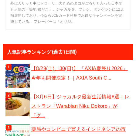
外はカリッと中はトローリ、大きめのタコがごろりと入った日本で
も人気の「築地 銀だこ」。ジャカルタ、ブカシ、タンゲランに12店
舗展開しており、今ならJCBカード利用でお得なキャンペーンを実
施している。 フレーバーは「オリジ…
人気記事ランキング(過去7日間)
【8/29(土)、30(日)】 「AXIA夏祭り2026」
今年も開催決定！｜AXIA South C...
【8月6日】ジャカルタ最新生活情報8選｜レ
ストラン「Warabian Niku Dokoro」が
「グ...
薬局やコンビニで買えるインドネシアの市