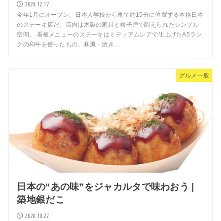
2024.12.17
今年1月にオープン。日本人学校から車で約15分に位置する本格日本
のステーキ店だ。店内は木製の家具と格子戸で調えられたシンプル
空間。 看板メニューのステーキはミディアムレアで仕上げたA5ラン
クの和牛を使ったもの。和風・焼き…
グルメ一般
日本の“あの味”をジャカルタで味わおう |
築地銀だこ
2020.10.27