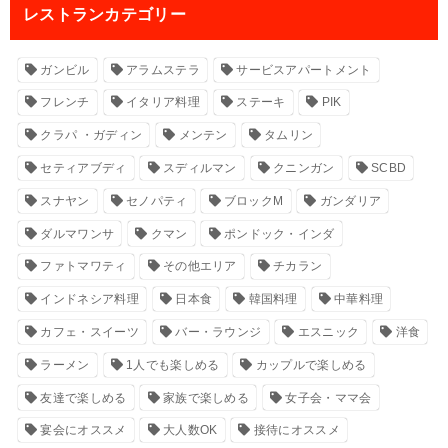
レストランカテゴリー
ガンビル
アラムステラ
サービスアパートメント
フレンチ
イタリア料理
ステーキ
PIK
クラパ ・ガディン
メンテン
タムリン
セティアブディ
スディルマン
クニンガン
SCBD
スナヤン
セノパティ
ブロックM
ガンダリア
ダルマワンサ
クマン
ポンドック・インダ
ファトマワティ
その他エリア
チカラン
インドネシア料理
日本食
韓国料理
中華料理
カフェ・スイーツ
バー・ラウンジ
エスニック
洋食
ラーメン
1人でも楽しめる
カップルで楽しめる
友達で楽しめる
家族で楽しめる
女子会・ママ会
宴会にオススメ
大人数OK
接待にオススメ