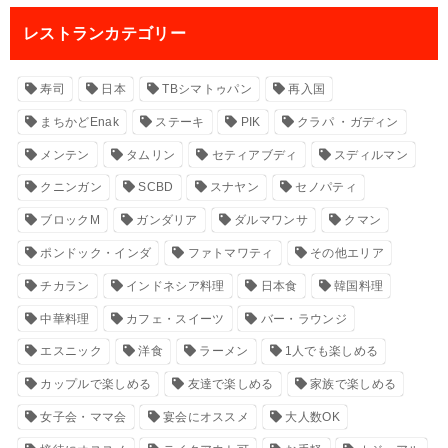
レストランカテゴリー
寿司
日本
TBシマトゥパン
再入国
まちかどEnak
ステーキ
PIK
クラパ ・ガディン
メンテン
タムリン
セティアブディ
スディルマン
クニンガン
SCBD
スナヤン
セノパティ
ブロックM
ガンダリア
ダルマワンサ
クマン
ポンドック・インダ
ファトマワティ
その他エリア
チカラン
インドネシア料理
日本食
韓国料理
中華料理
カフェ・スイーツ
バー・ラウンジ
エスニック
洋食
ラーメン
1人でも楽しめる
カップルで楽しめる
友達で楽しめる
家族で楽しめる
女子会・ママ会
宴会にオススメ
大人数OK