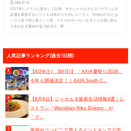
2022.07.18
2017年にクマンに進出して以来、今やジャカルタとタンゲランに6
店舗を展開するハワイ＆日本のコラボレストラン。Poke(ポキ)とは
ハワイ語で切り身という意。マグロやサーモンをサイコロ型に刻ん
で生のまま醤油や塩で味付け、野…
人気記事ランキング(過去7日間)
【8/29(土)、30(日)】 「AXIA夏祭り2026」
今年も開催決定！｜AXIA South C...
【8月6日】ジャカルタ最新生活情報8選｜レ
ストラン「Warabian Niku Dokoro」が
「グ...
薬局やコンビニで買えるインドネシアの市