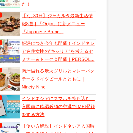
た！
【7月30日】ジャカルタ最新生活情
報8選｜「Orijin」に新メニュー
「Japanese Brunc...
好評につき今年も開催！インドネシ
ア在住女性の”キャリア”を考えるセ
ミナー＆トーク会開催｜PERSOL...
肉汁溢れる炭火グリルとマレーバク
テーをドイツビールとともに｜
Ninety Nine
インドネシアにスマホを持ち込む｜
入国前に確認必須の空港でIMEI登録
をする方法
【使い方解説】インドネシア入国時