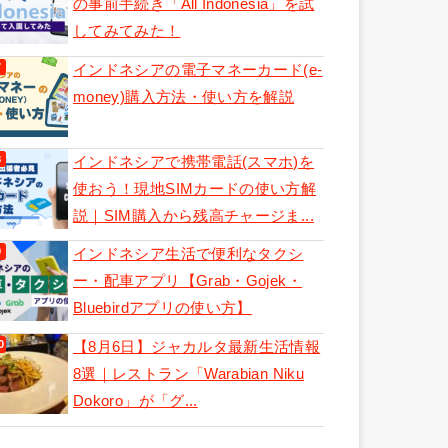
の事前手続き「All Indonesia」を試
してみてみた！
インドネシアの電子マネーカード(e-
money)購入方法・使い方を解説
インドネシアで携帯電話(スマホ)を
使おう！現地SIMカードの使い方解
説｜SIM購入から残高チャージま...
インドネシア生活で便利なタクシ
ー・配車アプリ【Grab・Gojek・
Bluebirdアプリの使い方】
【8月6日】ジャカルタ最新生活情報
8選｜レストラン「Warabian Niku
Dokoro」が「グ...