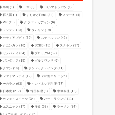
寿司
(1)
日本
(3)
TBシマトゥパン
(1)
再入国
(1)
まちかどEnak
(31)
ステーキ
(4)
PIK
(15)
クラパ ・ガディン
(6)
メンテン
(13)
タムリン
(19)
セティアブディ
(39)
スディルマン
(42)
クニンガン
(16)
SCBD
(15)
スナヤン
(37)
セノパティ
(34)
ブロックM
(52)
ガンダリア
(15)
ダルマワンサ
(6)
クマン
(16)
ポンドック・インダ
(11)
ファトマワティ
(12)
その他エリア
(25)
チカラン
(63)
インドネシア料理
(37)
日本食
(217)
韓国料理
(5)
中華料理
(16)
カフェ・スイーツ
(34)
バー・ラウンジ
(11)
エスニック
(17)
洋食
(68)
ラーメン
(34)
1人でも楽しめる
(256)