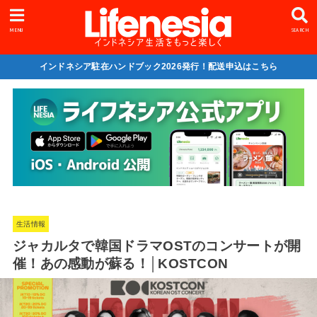
MENU
SEARCH
インドネシア駐在ハンドブック2026発行！配送申込はこちら
生活情報
ジャカルタで韓国ドラマOSTのコンサートが開
催！あの感動が蘇る！│KOSTCON