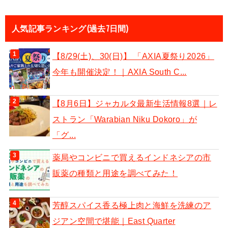
人気記事ランキング(過去7日間)
【8/29(土)、30(日)】 「AXIA夏祭り2026」
今年も開催決定！｜AXIA South C...
【8月6日】ジャカルタ最新生活情報8選｜レ
ストラン「Warabian Niku Dokoro」が
「グ...
薬局やコンビニで買えるインドネシアの市
販薬の種類と用途を調べてみた！
芳醇スパイス香る極上肉と海鮮を洗練のア
ジアン空間で堪能｜East Quarter