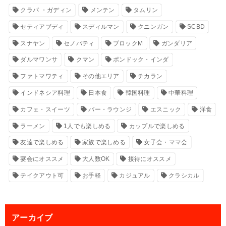
クラパ ・ガディン
メンテン
タムリン
セティアブディ
スディルマン
クニンガン
SCBD
スナヤン
セノパティ
ブロックM
ガンダリア
ダルマワンサ
クマン
ポンドック・インダ
ファトマワティ
その他エリア
チカラン
インドネシア料理
日本食
韓国料理
中華料理
カフェ・スイーツ
バー・ラウンジ
エスニック
洋食
ラーメン
1人でも楽しめる
カップルで楽しめる
友達で楽しめる
家族で楽しめる
女子会・ママ会
宴会にオススメ
大人数OK
接待にオススメ
テイクアウト可
お手軽
カジュアル
クラシカル
アーカイブ