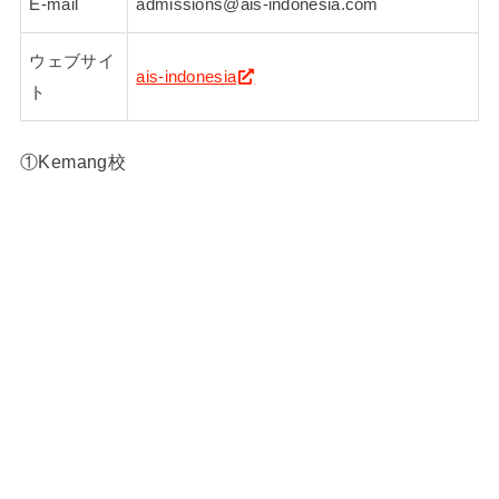
E-mail
admissions@ais-indonesia.com
ウェブサイ
ais-indonesia
ト
①Kemang校