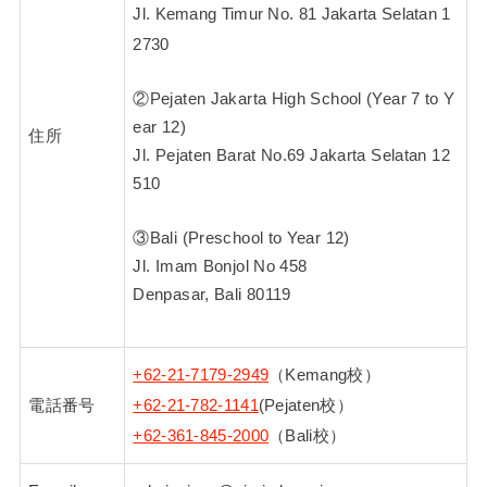
Jl. Kemang Timur No. 81 Jakarta Selatan 1
2730
②Pejaten Jakarta High School (Year 7 to Y
ear 12)
住所
Jl. Pejaten Barat No.69 Jakarta Selatan 12
510
③Bali (Preschool to Year 12)
Jl. Imam Bonjol No 458
Denpasar, Bali 80119
+62-21-7179-2949
（Kemang校）
電話番号
+62-21-782-1141
(Pejaten校）
+62-361-845-2000
（Bali校）