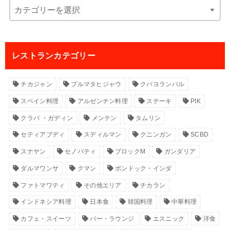
レストランカテゴリー
チカジャン
プルマタヒジャウ
クバヨランバル
スペイン料理
アルゼンチン料理
ステーキ
PIK
クラパ ・ガディン
メンテン
タムリン
セティアブディ
スディルマン
クニンガン
SCBD
スナヤン
セノパティ
ブロックM
ガンダリア
ダルマワンサ
クマン
ポンドック・インダ
ファトマワティ
その他エリア
チカラン
インドネシア料理
日本食
韓国料理
中華料理
カフェ・スイーツ
バー・ラウンジ
エスニック
洋食