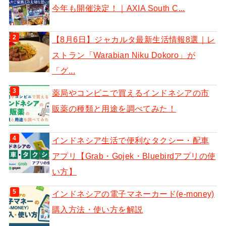
今年も開催決定！｜AXIA South C...
【8月6日】ジャカルタ最新生活情報8選｜レ
ストラン「Warabian Niku Dokoro」が
「グ...
薬局やコンビニで買えるインドネシアの市
販薬の種類と用途を調べてみた！
インドネシア生活で便利なタクシー・配車
アプリ【Grab・Gojek・Bluebirdアプリの使
い方】
インドネシアの電子マネーカード(e-money)
購入方法・使い方を解説