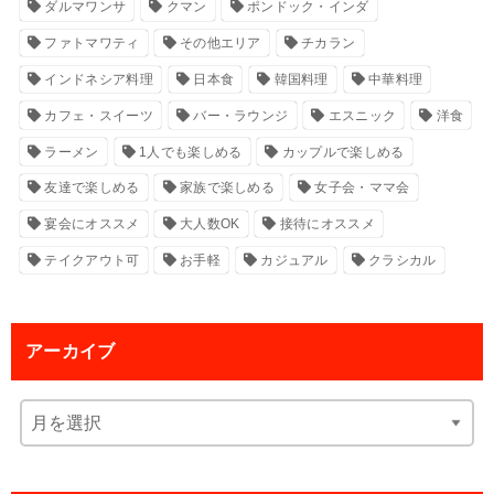
ダルマワンサ
クマン
ポンドック・インダ
ファトマワティ
その他エリア
チカラン
インドネシア料理
日本食
韓国料理
中華料理
カフェ・スイーツ
バー・ラウンジ
エスニック
洋食
ラーメン
1人でも楽しめる
カップルで楽しめる
友達で楽しめる
家族で楽しめる
女子会・ママ会
宴会にオススメ
大人数OK
接待にオススメ
テイクアウト可
お手軽
カジュアル
クラシカル
アーカイブ