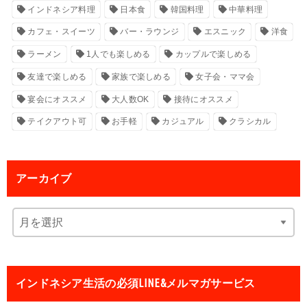
インドネシア料理
日本食
韓国料理
中華料理
カフェ・スイーツ
バー・ラウンジ
エスニック
洋食
ラーメン
1人でも楽しめる
カップルで楽しめる
友達で楽しめる
家族で楽しめる
女子会・ママ会
宴会にオススメ
大人数OK
接待にオススメ
テイクアウト可
お手軽
カジュアル
クラシカル
アーカイブ
インドネシア生活の必須LINE&メルマガサービス