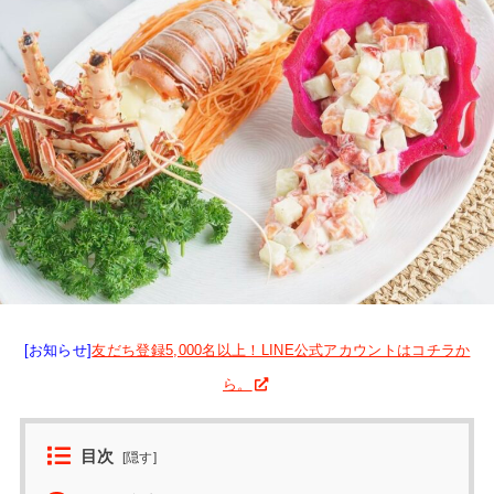
[お知らせ]
友だち登録5,000名以上！LINE公式アカウントはコチラか
ら。
目次
[
隠す
]