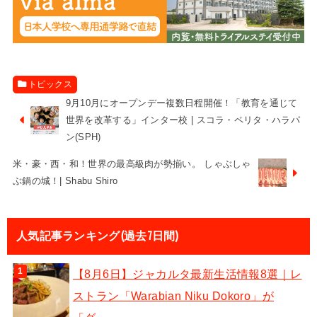
トピックス
9月10月にオープンデー複数日程開催！「教育を通じて
世界を改革する」インター校 | スコラ・ペリタ・ハラパ
ン(SPH)
米・豪・西・和！世界の最高級肉が勢揃い。 しゃぶしゃ
ぶ鍋の城！| Shabu Shiro
人気記事ランキング(過去7日間)
【8月6日】ジャカルタ最新生活情報8選｜レ
ストラン「Warabian Niku Dokoro」が