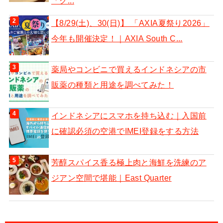
「グ...
【8/29(土)、30(日)】 「AXIA夏祭り2026」
今年も開催決定！｜AXIA South C...
薬局やコンビニで買えるインドネシアの市
販薬の種類と用途を調べてみた！
インドネシアにスマホを持ち込む｜入国前
に確認必須の空港でIMEI登録をする方法
芳醇スパイス香る極上肉と海鮮を洗練のア
ジアン空間で堪能｜East Quarter