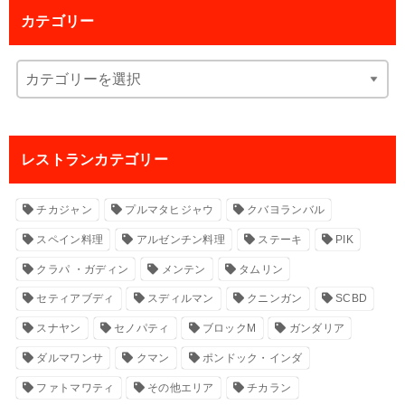
カテゴリー
レストランカテゴリー
チカジャン
プルマタヒジャウ
クバヨランバル
スペイン料理
アルゼンチン料理
ステーキ
PIK
クラパ ・ガディン
メンテン
タムリン
セティアブディ
スディルマン
クニンガン
SCBD
スナヤン
セノパティ
ブロックM
ガンダリア
ダルマワンサ
クマン
ポンドック・インダ
ファトマワティ
その他エリア
チカラン