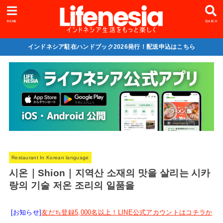
MENU
SEARCH
インドネシア駐在ハンドブック2026発行！配送申込はこちら
Restaurant In Korean language
시온｜Shion｜지역산 소재의 맛을 살리는 시카
랑의 기술 저온 조리의 일품을
[お知らせ]
友だち登録5,000名以上！LINE公式アカウントはコチラか