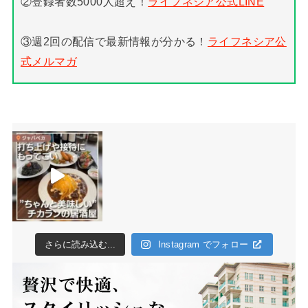
②登録者数5000人超え！
ライフネシア公式LINE
③週2回の配信で最新情報が分かる！
ライフネシア公
式メルマガ
さらに読み込む...
Instagram でフォロー