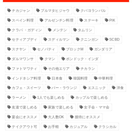
チカジャン
プルマタヒジャウ
クバヨランバル
スペイン料理
アルゼンチン料理
ステーキ
PIK
クラパ ・ガディン
メンテン
タムリン
セティアブディ
スディルマン
クニンガン
SCBD
スナヤン
セノパティ
ブロックM
ガンダリア
ダルマワンサ
クマン
ポンドック・インダ
ファトマワティ
その他エリア
チカラン
インドネシア料理
日本食
韓国料理
中華料理
カフェ・スイーツ
バー・ラウンジ
エスニック
洋食
ラーメン
1人でも楽しめる
カップルで楽しめる
友達で楽しめる
家族で楽しめる
女子会・ママ会
宴会にオススメ
大人数OK
接待にオススメ
テイクアウト可
お手軽
カジュアル
クラシカル