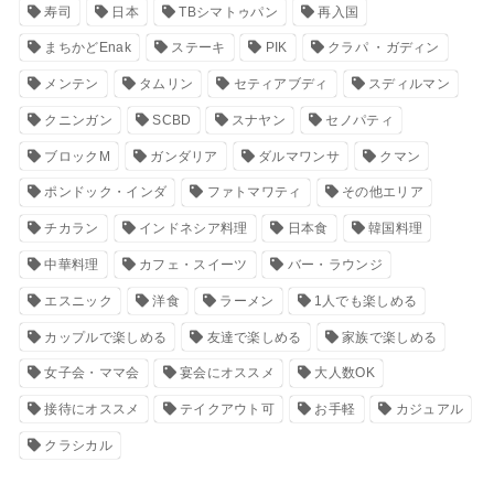
寿司
日本
TBシマトゥパン
再入国
まちかどEnak
ステーキ
PIK
クラパ ・ガディン
メンテン
タムリン
セティアブディ
スディルマン
クニンガン
SCBD
スナヤン
セノパティ
ブロックM
ガンダリア
ダルマワンサ
クマン
ポンドック・インダ
ファトマワティ
その他エリア
チカラン
インドネシア料理
日本食
韓国料理
中華料理
カフェ・スイーツ
バー・ラウンジ
エスニック
洋食
ラーメン
1人でも楽しめる
カップルで楽しめる
友達で楽しめる
家族で楽しめる
女子会・ママ会
宴会にオススメ
大人数OK
接待にオススメ
テイクアウト可
お手軽
カジュアル
クラシカル