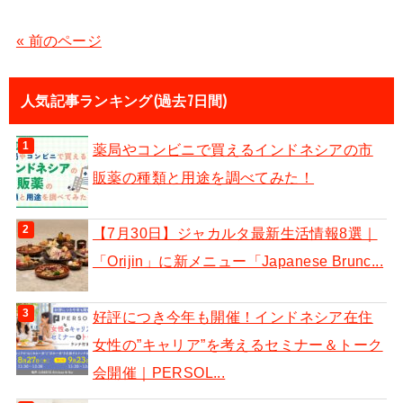
« 前のページ
人気記事ランキング(過去7日間)
薬局やコンビニで買えるインドネシアの市
販薬の種類と用途を調べてみた！
【7月30日】ジャカルタ最新生活情報8選｜
「Orijin」に新メニュー「Japanese Brunc...
好評につき今年も開催！インドネシア在住
女性の”キャリア”を考えるセミナー＆トーク
会開催｜PERSOL...