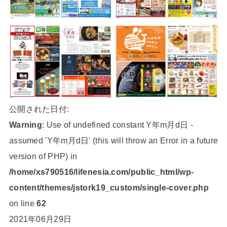
公開された日付:
Warning
: Use of undefined constant Y年m月d日 -
assumed 'Y年m月d日' (this will throw an Error in a future
version of PHP) in
/home/xs790516/lifenesia.com/public_html/wp-
content/themes/jstork19_custom/single-cover.php
on line
62
2021年06月29日