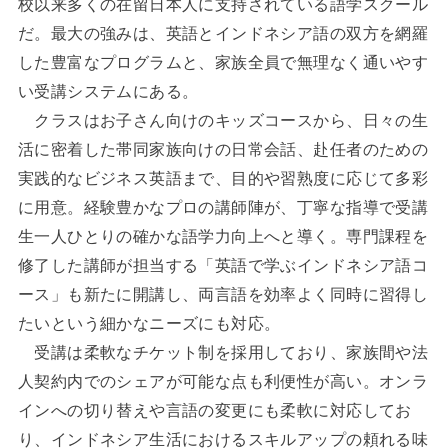
校以来多くの在留日本人に支持されている語学スクール
だ。最大の強みは、英語とインドネシア語の双方を網羅
した豊富なプログラムと、家族全員で無理なく通いやす
い受講システムにある。
クラスはお子さん向けのキッズコースから、日々の生
活に密着した帯同家族向けの日常会話、赴任者のための
実践的なビジネス英語まで、目的や習熟度に応じて多彩
に用意。経験豊かなプロの講師陣が、丁寧な指導で受講
生一人ひとりの確かな語学力向上へと導く。専門課程を
修了した講師が担当する「英語で学ぶインドネシア語コ
ース」も新たに開講し、両言語を効率よく同時に習得し
たいという細かなニーズにも対応。
受講は柔軟なチケット制を採用しており、家族間や法
人契約内でのシェアが可能な点も利便性が高い。オンラ
インへの切り替えや言語の変更にも柔軟に対応してお
り、インドネシア生活におけるスキルアップの頼れる味