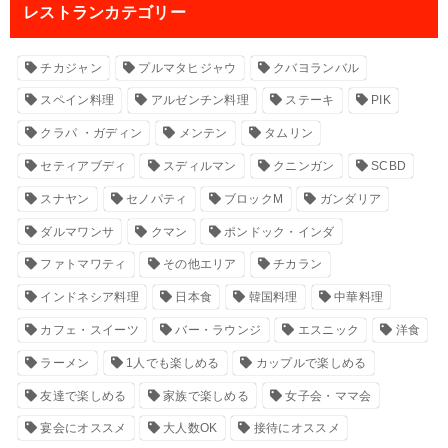
レストランカテゴリー
チカジャン
プルマタヒジャウ
クバヨランバル
スペイン料理
アルゼンチン料理
ステーキ
PIK
クラパ ・ガディン
メンテン
タムリン
セティアブディ
スディルマン
クニンガン
SCBD
スナヤン
セノパティ
ブロックM
ガンダリア
ダルマワンサ
クマン
ポンドック・インダ
ファトマワティ
その他エリア
チカラン
インドネシア料理
日本食
韓国料理
中華料理
カフェ・スイーツ
バー・ラウンジ
エスニック
洋食
ラーメン
1人でも楽しめる
カップルで楽しめる
友達で楽しめる
家族で楽しめる
女子会・ママ会
宴会にオススメ
大人数OK
接待にオススメ