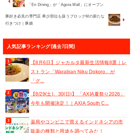
「En Dining」が「Agora Mall」にオープン
豚好き必見の専門店 希少部位も扱うブロックMの新たな
行きつけ｜豚娘
人気記事ランキング(過去7日間)
【8月6日】ジャカルタ最新生活情報8選｜レ
ストラン「Warabian Niku Dokoro」が
「グ...
【8/29(土)、30(日)】 「AXIA夏祭り2026」
今年も開催決定！｜AXIA South C...
薬局やコンビニで買えるインドネシアの市
販薬の種類と用途を調べてみた！