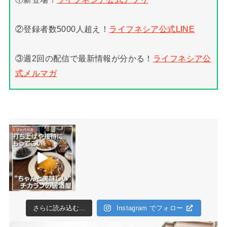
②登録者数5000人超え！
ライフネシア公式LINE
③週2回の配信で最新情報が分かる！
ライフネシア公
式メルマガ
さらに読み込む...
Instagram でフォロー