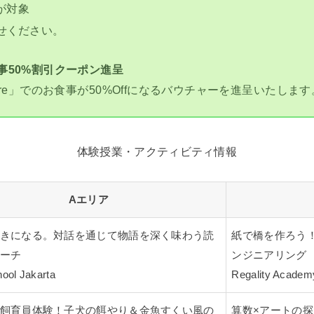
泊が対象
せください。
事50%割引クーポン進呈
re」でのお食事が50%Offになるバウチャーを進呈いたします
体験授業・アクティビティ情報
Aエリア
きになる。対話を通じて物語を深く味わう読
紙で橋を作ろう
ーチ
ンジニアリング
ool Jakarta
Regality Academ
飼育員体験！子犬の餌やり＆金魚すくい風の
算数×アートの