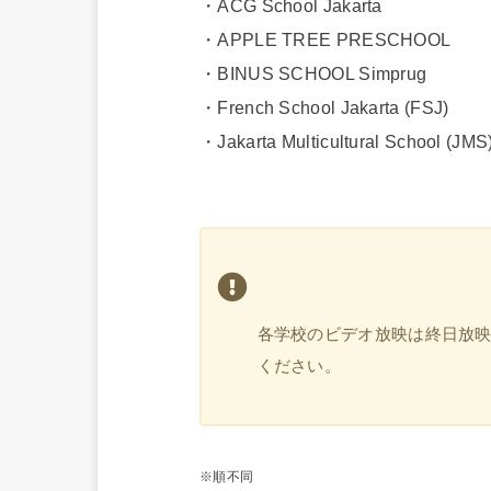
・ACG School Jakarta
・APPLE TREE PRESCHOOL
・BINUS SCHOOL Simprug
・French School Jakarta (FSJ)
・Jakarta Multicultural School (JMS
各学校のビデオ放映は終日放
ください。
※順不同