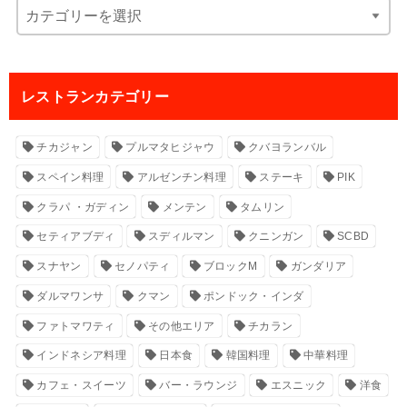
レストランカテゴリー
チカジャン
プルマタヒジャウ
クバヨランバル
スペイン料理
アルゼンチン料理
ステーキ
PIK
クラパ ・ガディン
メンテン
タムリン
セティアブディ
スディルマン
クニンガン
SCBD
スナヤン
セノパティ
ブロックM
ガンダリア
ダルマワンサ
クマン
ポンドック・インダ
ファトマワティ
その他エリア
チカラン
インドネシア料理
日本食
韓国料理
中華料理
カフェ・スイーツ
バー・ラウンジ
エスニック
洋食