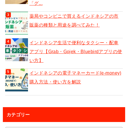
「グ...
薬局やコンビニで買えるインドネシアの市
販薬の種類と用途を調べてみた！
インドネシア生活で便利なタクシー・配車
アプリ【Grab・Gojek・Bluebirdアプリの使
い方】
インドネシアの電子マネーカード(e-money)
購入方法・使い方を解説
カテゴリー