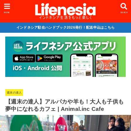
MENU
SEARCH
インドネシア駐在ハンドブック2026発行！配送申込はこちら
週末の達人
【週末の達人】アルパカや羊も！大人も子供も
夢中になれるカフェ | Animal.inc Cafe