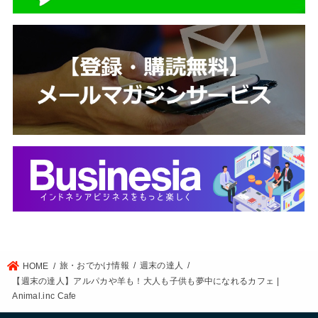
旅・おでかけ情報
週末の達人
HOME
【週末の達人】アルパカや羊も！大人も子供も夢中になれるカフェ |
Animal.inc Cafe