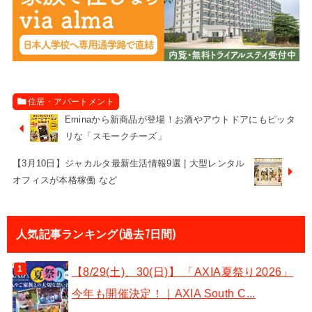
住居・アパートメント
Eminaから新商品が登場！お酒やアウトドアにもピッタ
リな「スモークチーズ」
【3月10日】ジャカルタ最新生活情報9選 | 大型レンタル
オフィスが本格稼働 など
人気記事ランキング(過去7日間)
【8/29(土)、30(日)】 「AXIA夏祭り2026」
今年も開催決定！｜AXIA South C...