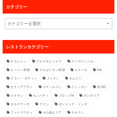
カテゴリー
レストランカテゴリー
チカジャン
プルマタヒジャウ
クバヨランバル
スペイン料理
アルゼンチン料理
ステーキ
PIK
クラパ ・ガディン
メンテン
タムリン
セティアブディ
スディルマン
クニンガン
SCBD
スナヤン
セノパティ
ブロックM
ガンダリア
ダルマワンサ
クマン
ポンドック・インダ
ファトマワティ
その他エリア
チカラン