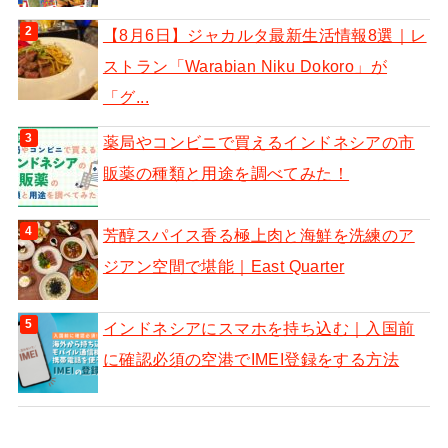
【8月6日】ジャカルタ最新生活情報8選｜レ
ストラン「Warabian Niku Dokoro」が
「グ...
薬局やコンビニで買えるインドネシアの市
販薬の種類と用途を調べてみた！
芳醇スパイス香る極上肉と海鮮を洗練のア
ジアン空間で堪能｜East Quarter
インドネシアにスマホを持ち込む｜入国前
に確認必須の空港でIMEI登録をする方法