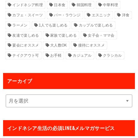
インドネシア料理
日本食
韓国料理
中華料理
カフェ・スイーツ
バー・ラウンジ
エスニック
洋食
ラーメン
1人でも楽しめる
カップルで楽しめる
友達で楽しめる
家族で楽しめる
女子会・ママ会
宴会にオススメ
大人数OK
接待にオススメ
テイクアウト可
お手軽
カジュアル
クラシカル
アーカイブ
インドネシア生活の必須LINE&メルマガサービス