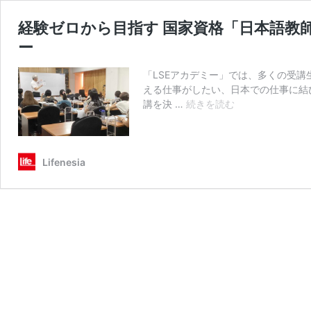
経験ゼロから目指す 国家資格「日本語教師
ー
「LSEアカデミー」では、多くの受
える仕事がしたい、日本での仕事に結
経
講を決 …
続きを読む
験
ゼ
ロ
か
Lifenesia
ら
目
指
す
国
家
資
格
「日
本