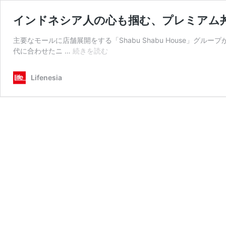
インドネシア人の心も掴む、プレミアム丼飯 | H
主要なモールに店舗展開をする「Shabu Shabu House」
イ
代に合わせたニ …
続きを読む
ン
ド
Lifenesia
ネ
シ
ア
人
の
心
も
掴
む、
プ
レ
ミ
ア
ム