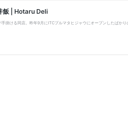
otaru Deli
グループが手掛ける同店。昨年9月にITCプルマタヒジャウにオープンしたば